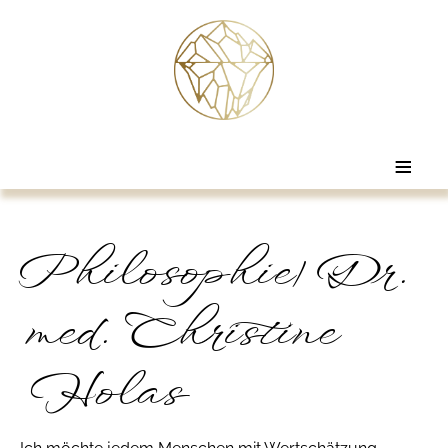
≡
Philosophie| Dr.
med. Christine
Holas